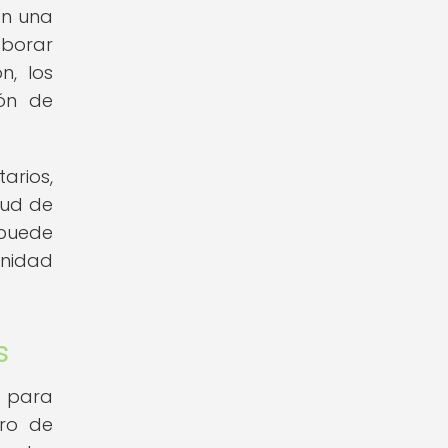
an una
aborar
n, los
ión de
arios,
lud de
 puede
unidad
s
l para
gro de