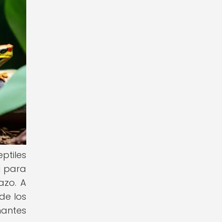
ptiles
l para
azo. A
de los
nantes