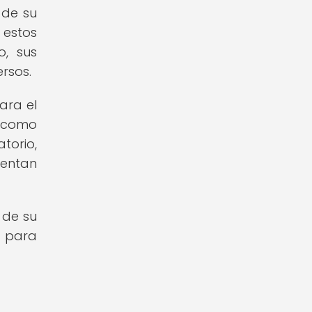
 de su
 estos
o, sus
rsos.
ara el
, como
torio,
rentan
 de su
 para