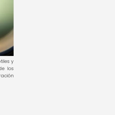
iles y
de los
ración