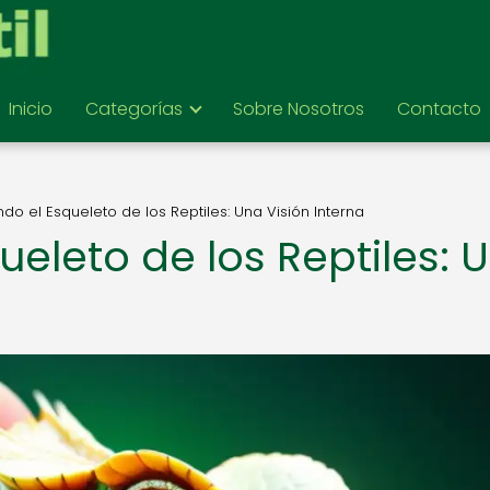
Inicio
Categorías
Sobre Nosotros
Contacto
do el Esqueleto de los Reptiles: Una Visión Interna
ueleto de los Reptiles: 