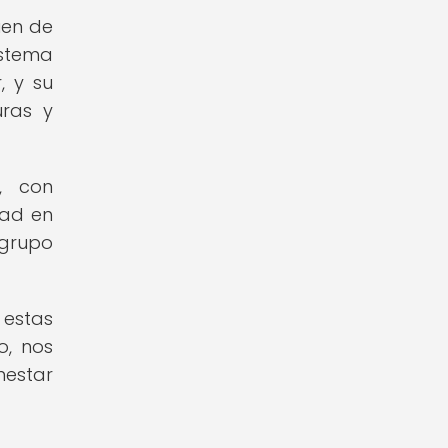
uen de
istema
, y su
uras y
, con
dad en
 grupo
 estas
o, nos
nestar