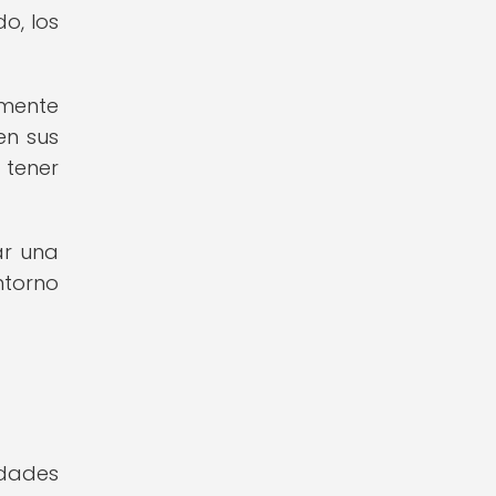
o, los
amente
en sus
 tener
ar una
ntorno
idades