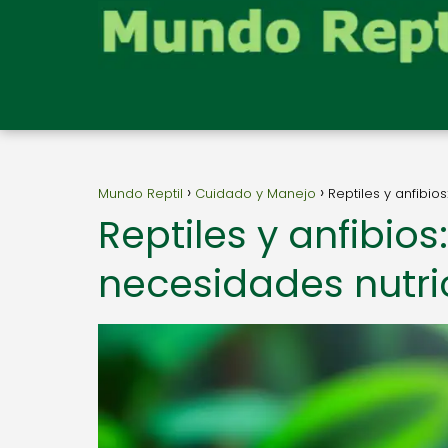
Mundo Reptil
Cuidado y Manejo
Reptiles y anfibio
Reptiles y anfibios
necesidades nutri