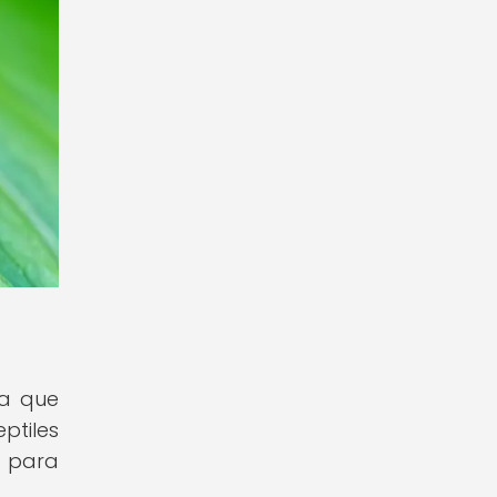
ya que
ptiles
s para