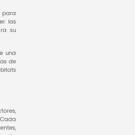
n para
er las
ara su
ue una
mas de
bitats
ctores,
. Cada
entes,