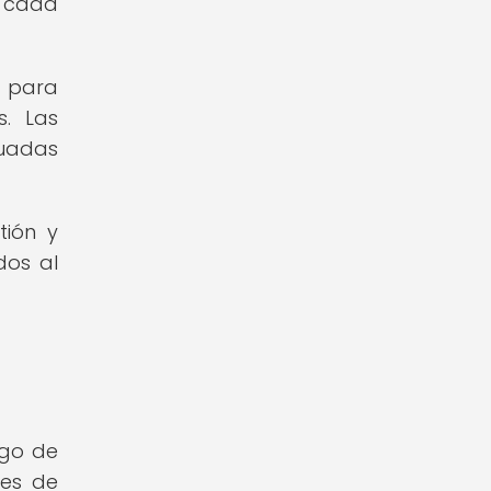
e cada
 para
s. Las
cuadas
tión y
dos al
rgo de
ies de