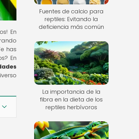
Fuentes de calcio para
reptiles: Evitando la
deficiencia más común
ios! En
orando
Te has
os? En
idades
iverso
La importancia de la
fibra en la dieta de los
reptiles herbívoros