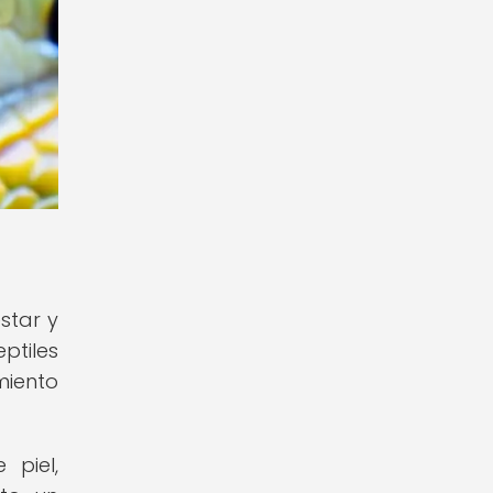
star y
ptiles
miento
 piel,