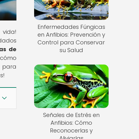
Enfermedades Fúngicas
 vida!
en Anfibios: Prevención y
idados
Control para Conservar
as de
su Salud
 cómo
 para
s!
Señales de Estrés en
Anfibios: Cómo
Reconocerlas y
Aliviarlas