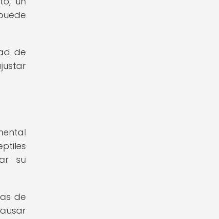
to, un
 puede
dad de
justar
mental
ptiles
ar su
cas de
causar