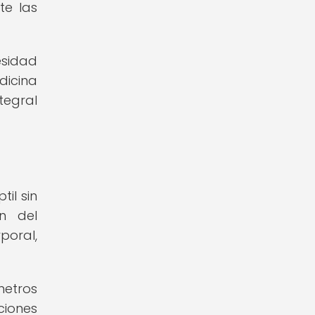
te las
esidad
dicina
tegral
il sin
ón del
poral,
metros
ciones