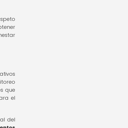
espeto
btener
nestar
ativos
itoreo
os que
ara el
al del
ientos