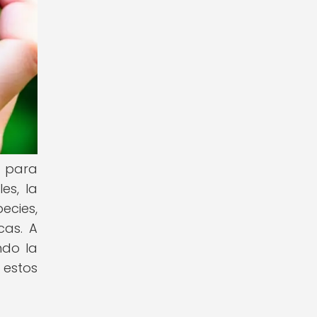
a para
es, la
ecies,
cas. A
ndo la
 estos