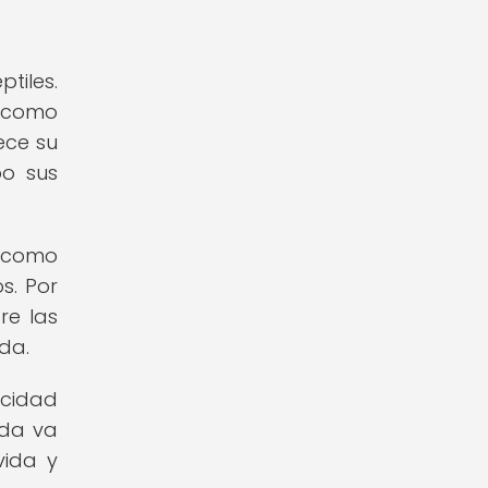
tiles.
, como
ece su
bo sus
 como
s. Por
re las
da.
acidad
ada va
vida y