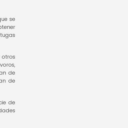
que se
btener
rtugas
 otros
voros,
tan de
tan de
cie de
dades