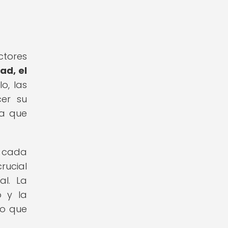
ctores
ad, el
o, las
cer su
da que
e cada
rucial
al. La
o y la
do que