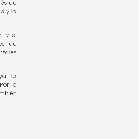
vés de
d y la
n y el
nes de
ntales
yar la
Por lo
ambién