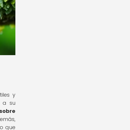
iles y
r a su
 sobre
emás,
lo que