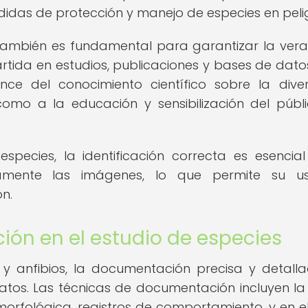
idas de protección y manejo de especies en peli
s también es fundamental para garantizar la ver
tida en estudios, publicaciones y bases de datos
ance del conocimiento científico sobre la dive
 como a la educación y sensibilización del públ
species, la identificación correcta es esencia
amente las imágenes, lo que permite su u
ón.
ón en el estudio de especies
s y anfibios, la documentación precisa y detall
e datos. Las técnicas de documentación incluyen l
orfológica, registros de comportamiento, y en e