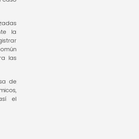
izadas
te la
istrar
 común
ra las
osa de
micos,
sí el