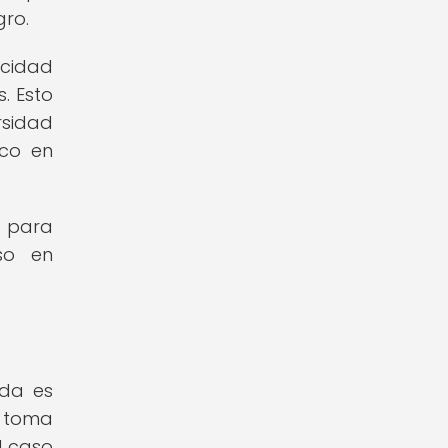
gro.
acidad
. Esto
rsidad
ico en
l para
so en
ada es
a toma
l caso