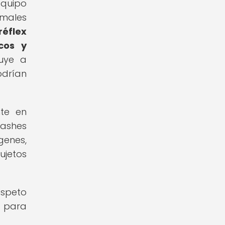
equipo
imales
éflex
cos y
uye a
odrían
nte en
flashes
genes,
ujetos
espeto
s para