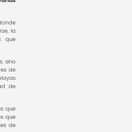
arias
 donde
se, la
s que
, sino
res de
playas
ad de
as que
as que
nes de