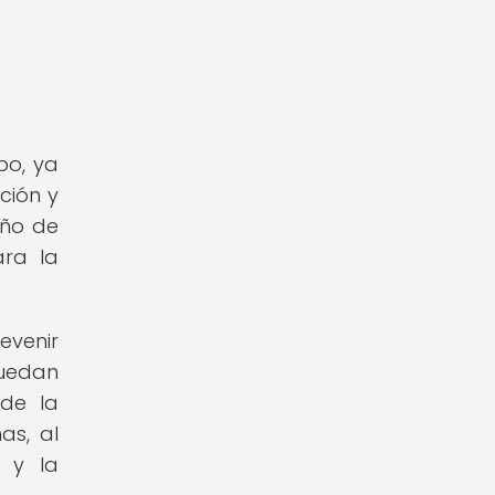
po, ya
ción y
eño de
ara la
evenir
puedan
 de la
as, al
s y la