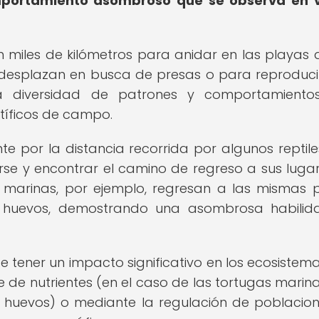
omportamiento asombroso que se observa en v
n miles de kilómetros para anidar en las playas
 desplazan en busca de presas o para reproducir
na diversidad de patrones y comportamiento
ntíficos de campo.
e por la distancia recorrida por algunos reptiles
se y encontrar el camino de regreso a sus luga
s marinas, por ejemplo, regresan a las mismas 
s huevos, demostrando una asombrosa habilid
e tener un impacto significativo en los ecosistem
e de nutrientes (en el caso de las tortugas marin
us huevos) o mediante la regulación de poblacio