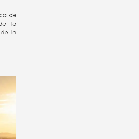
ica de
do la
 de la