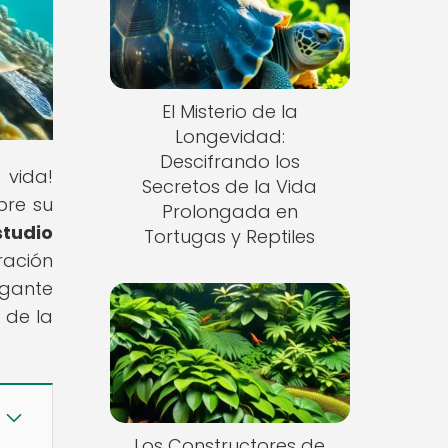
El Misterio de la
Longevidad:
Descifrando los
 vida!
Secretos de la Vida
bre su
Prolongada en
studio
Tortugas y Reptiles
ración
igante
 de la
Los Constructores de