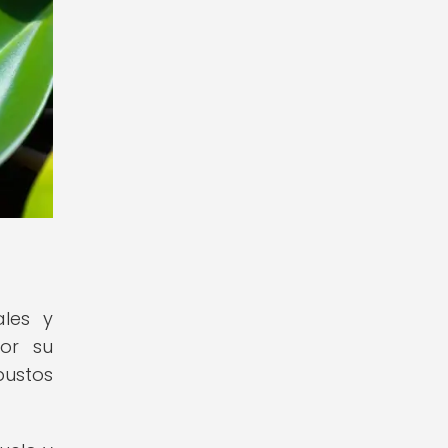
ales y
por su
ustos