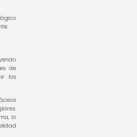
lógico
te.
yendo
ies de
de los
táceos
lares.
ma, lo
alidad