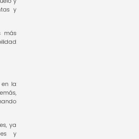
uelo y
ntas y
as más
ilidad
 en la
demás,
onando
es, ya
les y