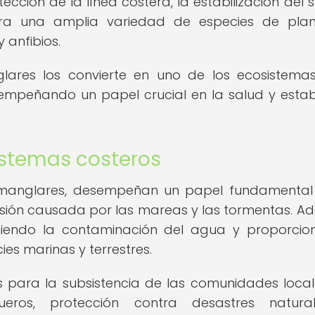
cción de la línea costera, la estabilización del s
para una amplia variedad de especies de pla
 anfibios.
glares los convierte en uno de los ecosistem
esempeñando un papel crucial en la salud y estab
istemas costeros
 manglares, desempeñan un papel fundamental
osión causada por las mareas y las tormentas. A
viniendo la contaminación del agua y proporci
es marinas y terrestres.
s para la subsistencia de las comunidades local
eros, protección contra desastres natura