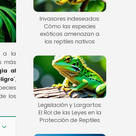
Invasores indeseados:
Cómo las especies
exóticas amenazan a
los reptiles nativos
o a la
os más
gía al
ligro
",
pecies
de los
Legislación y Largartos:
El Rol de las Leyes en la
Protección de Reptiles