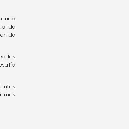
ntando
ida de
ión de
en las
esafío
ientas
ra más