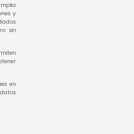
amplia
ones y
llados
ro sin
rmiten
btener
ies en
 datos