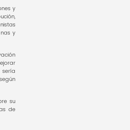
ones y
ción,
nistas
anas y
vación
ejorar
 sería
 según
bre su
ias de