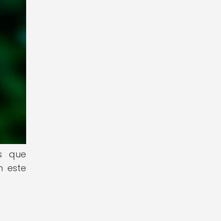
os que
n este