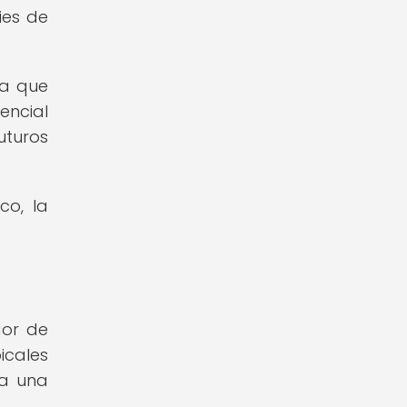
ies de
ya que
ncial
uturos
co, la
dor de
icales
 a una