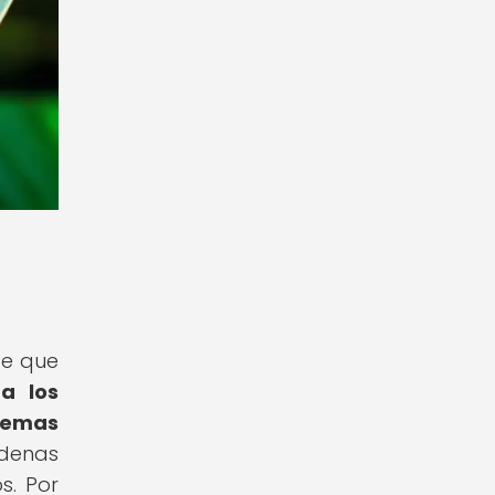
ce que
 a los
stemas
adenas
s. Por