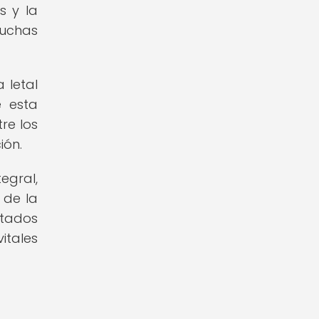
s y la
muchas
 letal
 esta
re los
ión.
egral,
 de la
rtados
itales