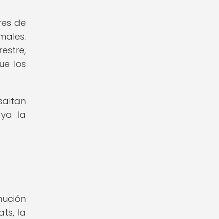
res de
males.
estre,
ue los
saltan
aya la
nución
ts, la