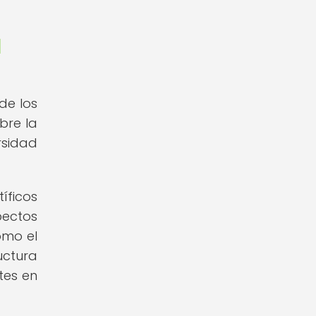
d
de los
bre la
rsidad
íficos
ectos
omo el
uctura
tes en