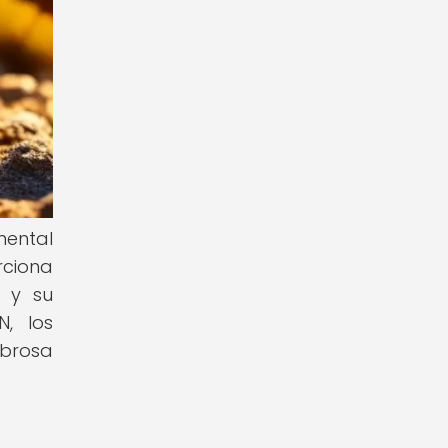
mental
rciona
s y su
N, los
mbrosa