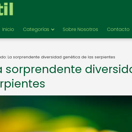
Inicio
Categorías
Sobre Nosotros
Contacto
ado: La sorprendente diversidad genética de las serpientes
La sorprendente diversi
rpientes