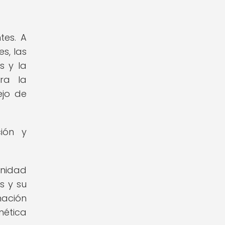
tes. A
s, las
s y la
ra la
ejo de
ión y
unidad
s y su
mación
nética