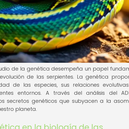
studio de la genética desempeña un papel funda
evolución de las serpientes. La genética propo
idad de las especies, sus relaciones evolutiva
tes entornos. A través del análisis del AD
los secretos genéticos que subyacen a la aso
estro planeta.
tica en la biología de las