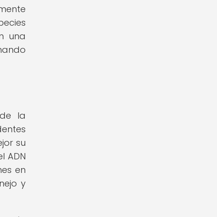
lmente
pecies
en una
onando
de la
dentes
jor su
el ADN
nes en
nejo y