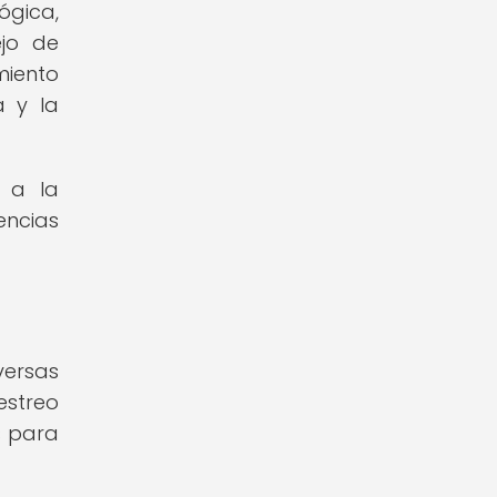
ógica,
ejo de
miento
a y la
r a la
encias
versas
estreo
s para