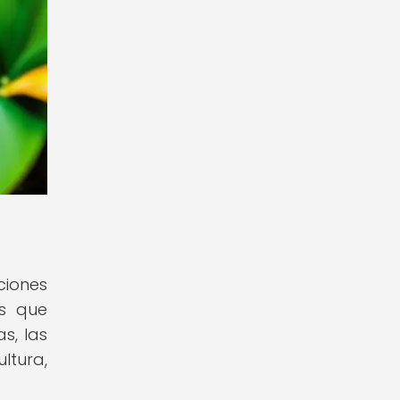
ciones
es que
s, las
ltura,