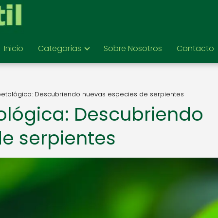
Inicio
Categorías
Sobre Nosotros
Contacto
petológica: Descubriendo nuevas especies de serpientes
ológica: Descubriendo
e serpientes