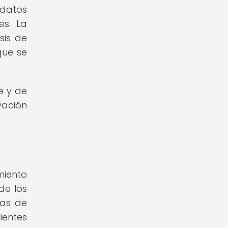
 datos
es. La
sis de
que se
e y de
vación
miento
de los
zas de
ientes