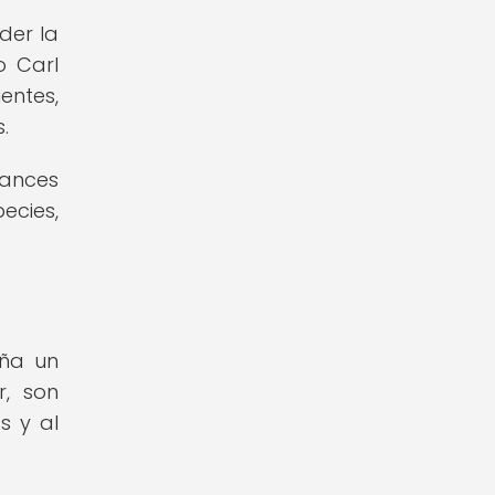
der la
o Carl
entes,
.
vances
ecies,
eña un
r, son
s y al