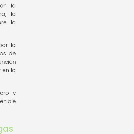
yen la
na, la
bre la
por la
ros de
ención
 en la
ucro y
enible
ugas