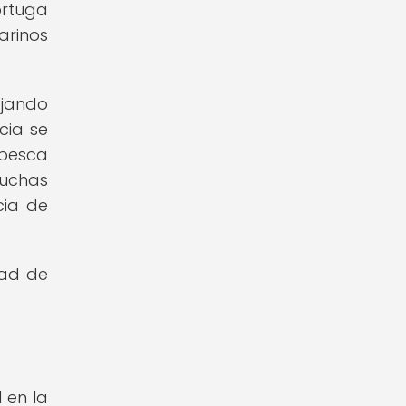
ortuga
arinos
ajando
cia se
 pesca
muchas
cia de
dad de
 en la