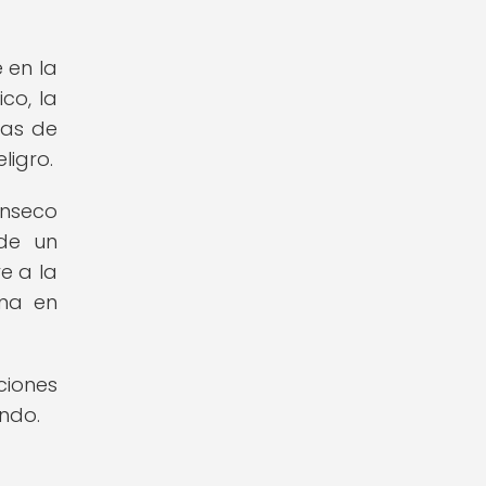
 en la
co, la
nas de
ligro.
ínseco
de un
e a la
ina en
ciones
ndo.