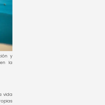
ción y
en la
a vida
ropias