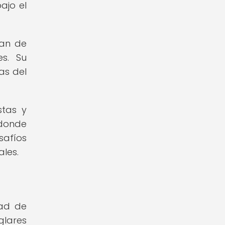
ajo el
tan de
es. Su
as del
stas y
 donde
afíos
ales.
dad de
glares