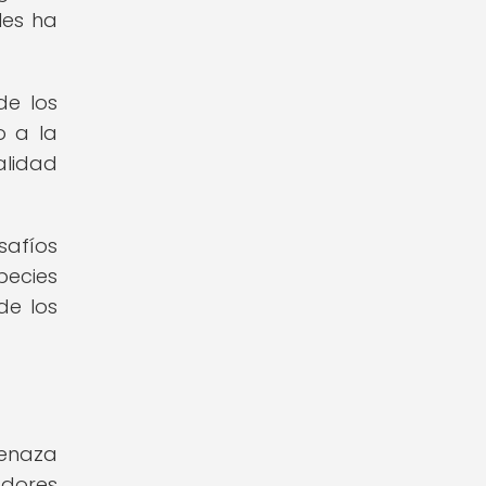
les ha
de los
o a la
alidad
safíos
pecies
de los
menaza
adores