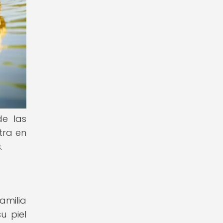
de las
tra en
.
amilia
u piel