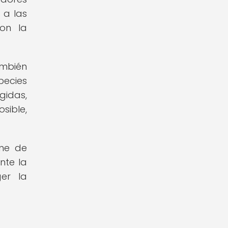
 a las
con la
ambién
pecies
gidas,
sible,
one de
nte la
ger la