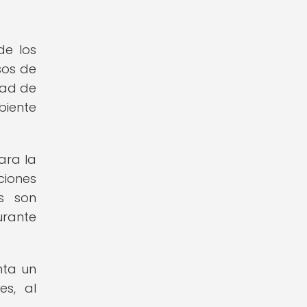
de los
sos de
dad de
biente
ara la
ciones
s son
urante
nta un
es, al