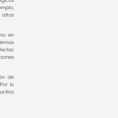
ógicos
emplo,
 altos
omo en
blemas
fectar
ciones
ón de
Por lo
uctivo