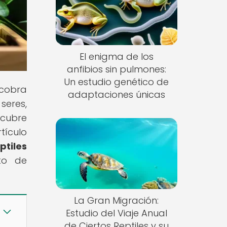
El enigma de los
anfibios sin pulmones:
Un estudio genético de
 cobra
adaptaciones únicas
seres,
scubre
tículo
ptiles
to de
La Gran Migración:
Estudio del Viaje Anual
de Ciertos Reptiles y su