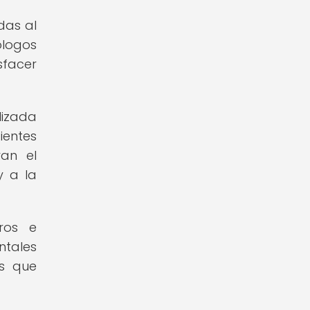
das al
ólogos
sfacer
lizada
ientes
ran el
y a la
ros e
ntales
es que