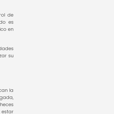
rol de
ado es
ico en
idades
zar su
can la
ugada,
 heces
 estar