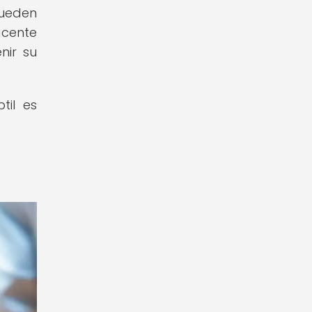
pueden
acente
nir su
til es