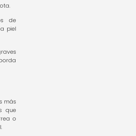
ota.
os de
a piel
graves
aborda
es más
as que
rrea o
.