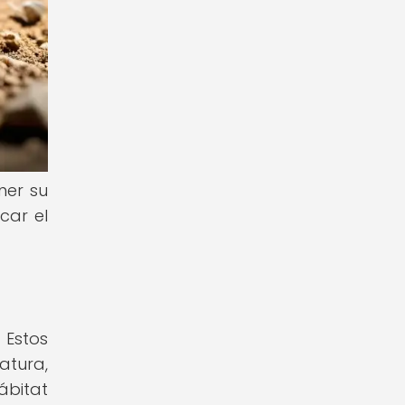
ner su
car el
 Estos
atura,
ábitat